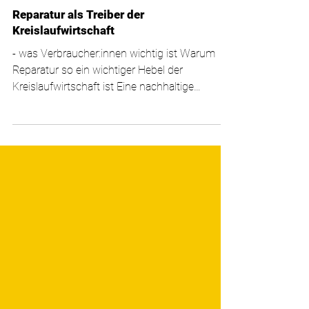
12. Feb.
7 Min. Lesezeit
Reparatur als Treiber der
Kreislaufwirtschaft
- was Verbraucher:innen wichtig ist Warum
Reparatur so ein wichtiger Hebel der
Kreislaufwirtschaft ist Eine nachhaltige
Transformation hin zur Kreislaufwirtschaft
basiert auf den folgenden Grundprinzipien:
Abfälle vermeiden, die Nutzungsintensität von
Ressourcen und Produkten maximieren und
die Materialnutzung über mehrere
Produktlebenszyklen hinweg zu verlängern.
Um das zu erreichen, wurden die 9-R
Strategien entwickelt, mit denen entlang
unterschiedlicher Kaskadierungen die