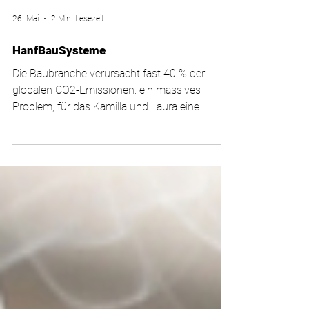
26. Mai
2 Min. Lesezeit
HanfBauSysteme
Die Baubranche verursacht fast 40 % der
globalen CO2-Emissionen: ein massives
Problem, für das Kamilla und Laura eine
Lösung gefunden haben. Mit ihrem Startup
HanfBauSysteme bringen sie nachhaltige
Fertigteilwände aus Hanfkalk nach Österreich.
Ihr Ziel: Ein Baustoff, der mehr CO2 speichert,
als er verursacht, und gleichzeitig
wirtschaftlich mit konventionellen Methoden
mithalten kann. Im Interview erklären die
Gründerinnen, wie sie die Kreislaufwirtschaft
auf den Bau bringen