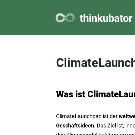
ClimateLaunc
Was ist ClimateLa
ClimateLaunchpad ist der
weltwe
Geschäftsideen.
Das Ziel ist, in
den Klimawandel bekämpfen und