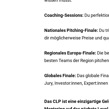
wissen musst.
Coaching-Sessions:
Du perfektio
Nationales Pitching-Finale:
Du tr
dir möglicherweise Preise und qua
Regionales Europa-Finale:
Die b
besten Teams der Region pitchen
Globales Finale:
Das globale Final
Jury, Investor:innen, Expert:innen
Das CLP ist eine einzigartige Ge
Mentoring auf das nächste Level 