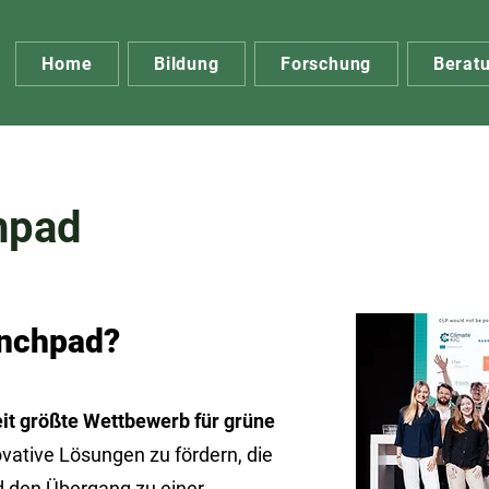
Home
Bildung
Forschung
Berat
hpad
unchpad?
it größte Wettbewerb
für grüne
novative Lösungen zu fördern, die
 den Übergang zu einer