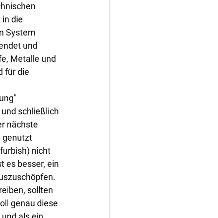
chnischen 
in die 
en System 
endet und 
e, Metalle und 
für die 
ung" 
nd schließlich 
er nächste 
g genutzt 
urbish) nicht 
 es besser, ein 
auszuschöpfen.
iben, sollten 
oll genau diese 
und als ein 