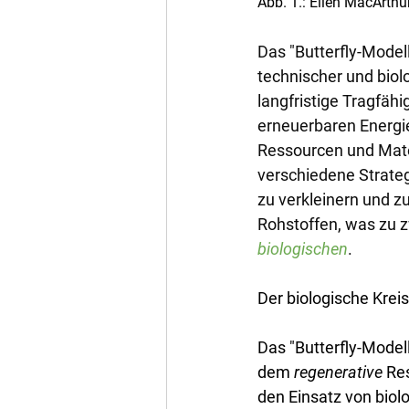
Abb. 1.: Ellen MacArth
Das "Butterfly-Modell
technischer und biol
langfristige Tragfähi
erneuerbaren Energie
Ressourcen und Mate
verschiedene Strateg
zu verkleinern und z
Rohstoffen, was zu z
biologischen
.
Der biologische Kreis
Das "Butterfly-Modell
dem 
regenerative
 Re
den Einsatz von biol