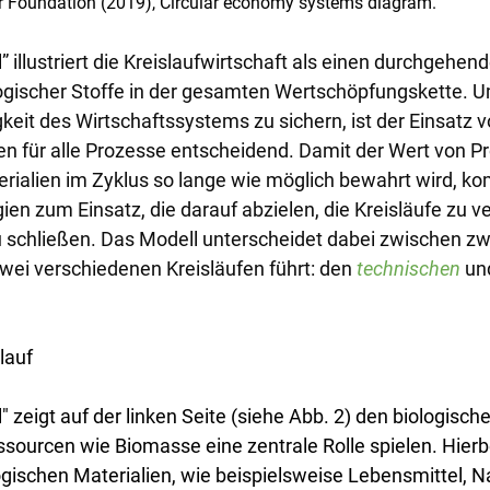
ur Foundation (2019), Circular economy systems diagram.
” illustriert die Kreislaufwirtschaft als einen durchgehend
ogischer Stoffe in der gesamten Wertschöpfungskette. U
gkeit des Wirtschaftssystems zu sichern, ist der Einsatz v
n für alle Prozesse entscheidend. Damit der Wert von Pr
rialien im Zyklus so lange wie möglich bewahrt wird, k
ien zum Einsatz, die darauf abzielen, die Kreisläufe zu 
u schließen. Das Modell unterscheidet dabei zwischen zw
wei verschiedenen Kreisläufen führt: den 
technischen
un
lauf
" zeigt auf der linken Seite (siehe Abb. 2) den biologische
ssourcen wie Biomasse eine zentrale Rolle spielen. Hierb
ogischen Materialien, wie beispielsweise Lebensmittel, N