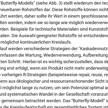
"Butterfly-Modells” (siehe Abb. 3) stellt wiederum den te
rneuerbaren
 Rohstoffen dar. Diese Rohstoffe können nicht 
hrt werden, daher sollte ihr Wert in einem geschlossen
lten werden, indem sie so lange wie möglich wiederverw
n. Beispiele für technische Materialien sind Kunststoff
lien. Die Auswahl geeigneter Rohstoffe ist entscheidend 
möglichst kontinuierlichen Kreislaufs.
slauf werden verschiedene Strategien der "Kaskadennutz
mfassen die Wartung, Wiederverwendung, Aufbereitung u
zten Schritt. Hierbei ist es wichtig sicherzustellen, dass d
ling erst erfolgt, wenn ein Produkt nicht mehr anderweiti
vorherigen R-Strategien (beispielsweise repair, reuse, ref
enn aus ökologischer und ressourcenschonender Sicht ist
l möglichst lange zu nutzen, um sein Potenzial optimal 
und systematischen Wandel in der Gesellschaft voranzutre
e gemeinsam betrachtet werden. Das “Butterfly-Modell” s
 die Kreislaufwirtschaft ein gesamtheitliches System ist 