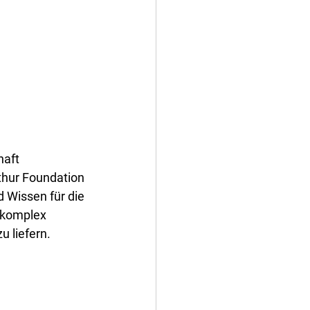
haft 
thur Foundation 
d Wissen für die 
 komplex 
u liefern.