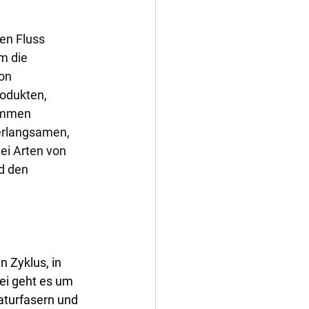
en Fluss 
m die 
on 
odukten, 
ommen 
verlangsamen, 
ei Arten von 
d den 
n Zyklus, in 
ei geht es um 
aturfasern und 